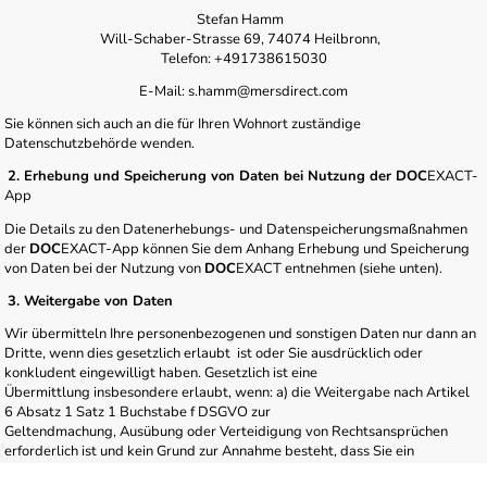
Stefan Hamm
Will-Schaber-Strasse 69, 74074 Heilbronn,
Telefon: +491738615030
E-Mail: s.hamm@mersdirect.com
Sie können sich auch an die für Ihren Wohnort zuständige
Datenschutzbehörde wenden.
2. Erhebung und Speicherung von Daten bei Nutzung der DOC
EXACT-
App
Die Details zu den Datenerhebungs- und Datenspeicherungsmaßnahmen
der
DOC
EXACT-App können Sie dem Anhang Erhebung und Speicherung
von Daten bei der Nutzung von
DOC
EXACT entnehmen (siehe unten).
3. Weitergabe von Daten
Wir übermitteln Ihre personenbezogenen und sonstigen Daten nur dann an
Dritte, wenn dies gesetzlich erlaubt ist oder Sie ausdrücklich oder
konkludent eingewilligt haben. Gesetzlich ist eine
Übermittlung insbesondere erlaubt, wenn: a) die Weitergabe nach Artikel
6 Absatz 1 Satz 1 Buchstabe f DSGVO zur
Geltendmachung, Ausübung oder Verteidigung von Rechtsansprüchen
erforderlich ist und kein Grund zur Annahme besteht, dass Sie ein
überwiegendes schutzwürdiges Interesse an der